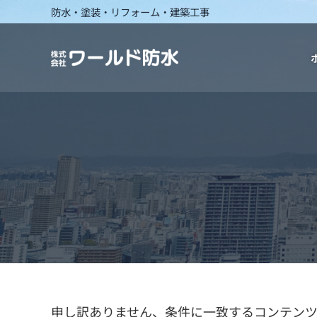
Skip to main content
Skip to header right navigation
Skip to site footer
防水・塗装・リフォーム・建築工事
株式会社ワールド防水｜埼玉県熊谷市の防水
埼玉県熊谷市の防水工事・塗装工事
申し訳ありません、条件に一致するコンテンツ